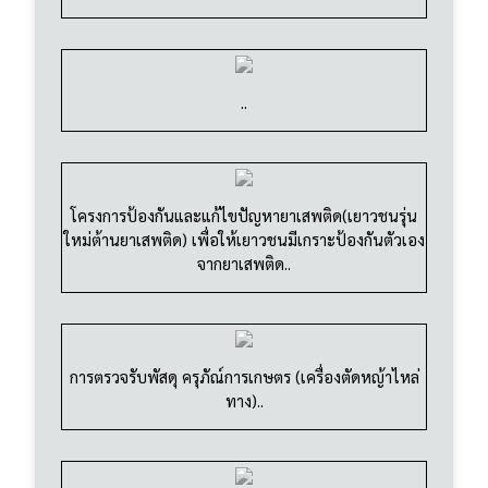
..
โครงการป้องกันและแก้ไขปัญหายาเสพติด(เยาวชนรุ่น
ใหม่ต้านยาเสพติด) เพื่อให้เยาวชนมีเกราะป้องกันตัวเอง
จากยาเสพติด..
การตรวจรับพัสดุ ครุภัณ์การเกษตร (เครื่องตัดหญ้าไหล่
ทาง)..
โครงการวัยใส รักปลอดภัย ห่างไกลโรคติดต่อทางเพศ
สัมพันธ์ และโรคเอดส์ ประจำปี 2566..