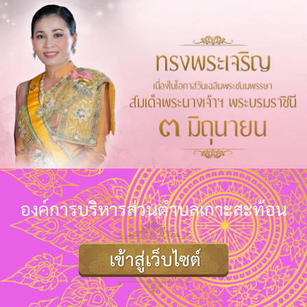
องค์การบริหารส่วนตำบลเกาะสะท้อน