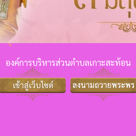
องค์การบริหารส่วนตำบลเกาะสะท้อน