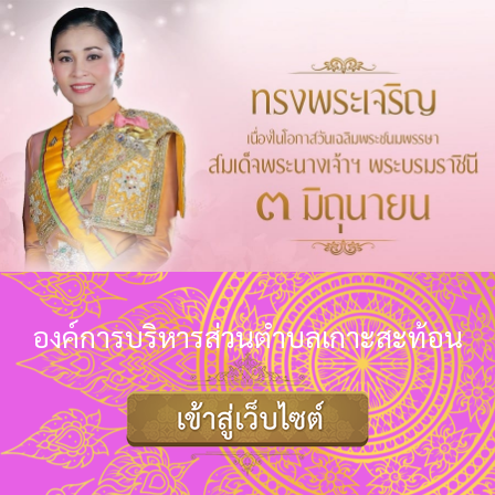
องค์การบริหารส่วนตำบลเกาะสะท้อน