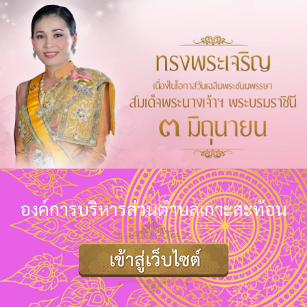
องค์การบริหารส่วนตำบลเกาะสะท้อน