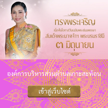
องค์การบริหารส่วนตำบลเกาะสะท้อน