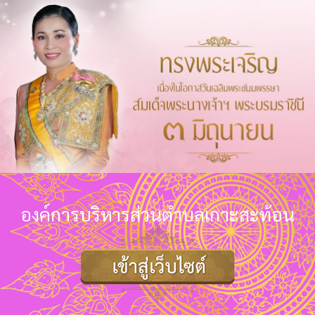
องค์การบริหารส่วนตำบลเกาะสะท้อน