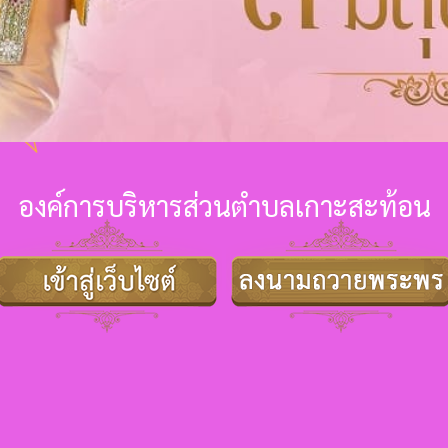
องค์การบริหารส่วนตำบลเกาะสะท้อน