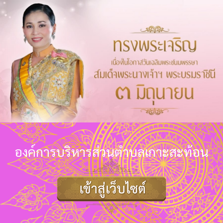
องค์การบริหารส่วนตำบลเกาะสะท้อน