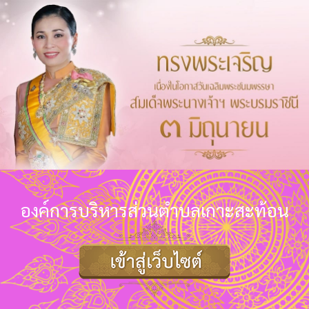
องค์การบริหารส่วนตำบลเกาะสะท้อน