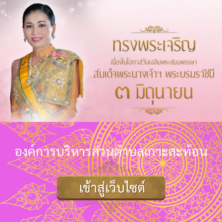
องค์การบริหารส่วนตำบลเกาะสะท้อน