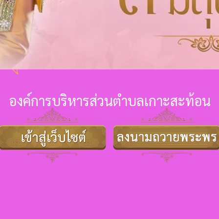
องค์การบริหารส่วนตำบลเกาะสะท้อน